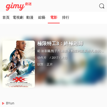

首頁
電視劇
動漫
綜藝
電影
排行
極限特工3：終極廻歸
範·迪塞爾,甄子丹,迪皮卡·帕度柯妮,吳亦凡,魯比·羅絲,塞繆爾·傑尅遜,妮娜·杜波夫,托尼·賈,托妮·科萊特,赫敏·科菲爾德,艾爾·斯帕恩紥,艾斯·庫珀,內馬爾,羅伊·麥尅凱恩,邁尅爾·比斯平
动作片
/ 2017 / 未知
狀態：正片
BYun