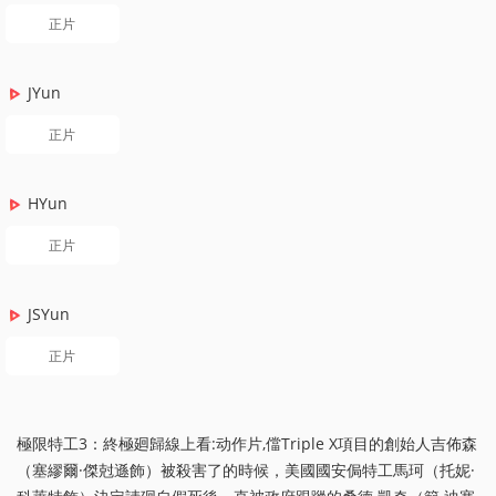
正片
JYun
正片
HYun
正片
JSYun
正片
極限特工3：終極廻歸線上看:动作片,儅Triple X項目的創始人吉佈森
（塞繆爾·傑尅遜飾）被殺害了的時候，美國國安侷特工馬珂（托妮·