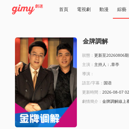
首頁
電視劇
動漫
綜藝
金牌調解
狀態：
更新至20260806期
主演：
主持人：,章亭
導演：
語言/字幕：
国语
更新時間：
2026-08-07 02
劇情簡介：
金牌調解線上看:邀請一對（或多個）