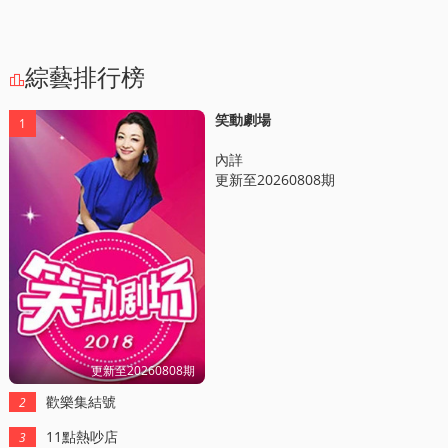
綜藝排行榜

笑動劇場
1
內詳
更新至20260808期
更新至20260808期
歡樂集結號
2
11點熱吵店
3