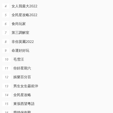
女人我最大2022
4
全民星攻略2022
5
食尚玩家
6
第三調解室
7
非你莫屬2022
8
命運好好玩
9
毛雪汪
10
你好星期六
11
娛樂百分百
12
男生女生曏前沖
13
全民星攻略
14
東張西望粵語
15
愛情保衛戰
16