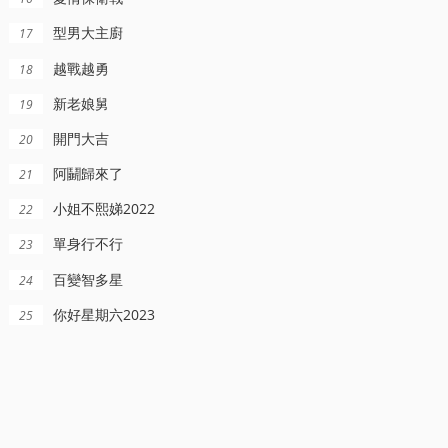
型男大主廚
17
越戰越勇
18
新老娘舅
19
開門大吉
20
阿鬭歸來了
21
小姐不熙娣2022
22
單身行不行
23
百變智多星
24
你好星期六2023
25