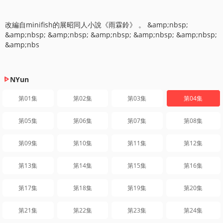
改編自minifish的展昭同人小說《雨霖鈴》 。 &amp;nbsp;
&amp;nbsp; &amp;nbsp; &amp;nbsp; &amp;nbsp; &amp;nbsp;
&amp;nbs
NYun
第01集
第02集
第03集
第04集
第05集
第06集
第07集
第08集
第09集
第10集
第11集
第12集
第13集
第14集
第15集
第16集
第17集
第18集
第19集
第20集
第21集
第22集
第23集
第24集