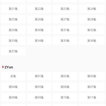
第21集
第22集
第23集
第24集
第25集
第26集
第27集
第28集
第29集
第30集
第31集
第32集
第33集
第34集
第35集
第36集
第37集
ZYun
全集
第01集
第02集
第03集
第04集
第05集
第06集
第07集
第08集
第09集
第10集
第11集