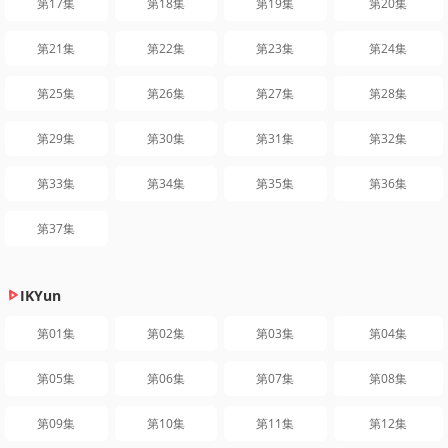
第17集
第18集
第19集
第20集
第21集
第22集
第23集
第24集
第25集
第26集
第27集
第28集
第29集
第30集
第31集
第32集
第33集
第34集
第35集
第36集
第37集
IKYun
第01集
第02集
第03集
第04集
第05集
第06集
第07集
第08集
第09集
第10集
第11集
第12集