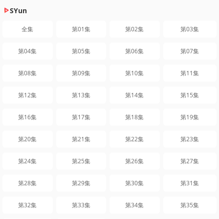
SYun
全集
第01集
第02集
第03集
第04集
第05集
第06集
第07集
第08集
第09集
第10集
第11集
第12集
第13集
第14集
第15集
第16集
第17集
第18集
第19集
第20集
第21集
第22集
第23集
第24集
第25集
第26集
第27集
第28集
第29集
第30集
第31集
第32集
第33集
第34集
第35集