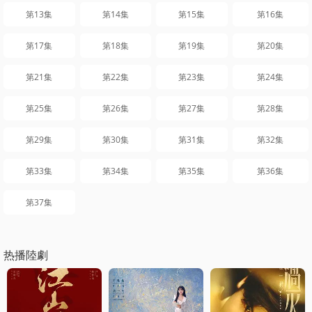
第13集
第14集
第15集
第16集
第17集
第18集
第19集
第20集
第21集
第22集
第23集
第24集
第25集
第26集
第27集
第28集
第29集
第30集
第31集
第32集
第33集
第34集
第35集
第36集
第37集
热播陸劇