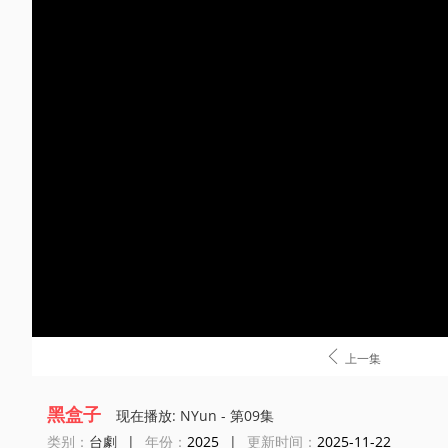

上一集
黑盒子
现在播放: NYun - 第09集
类别：
台劇
|
年份：
2025
|
更新时间：
2025-11-22