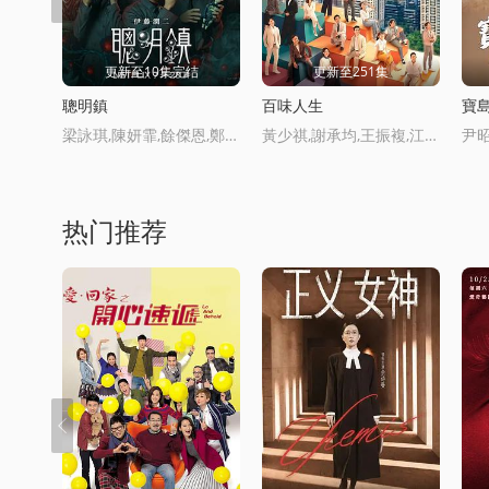
更新至10集完结
更新至251集
聰明鎮
百味人生
寶
梁詠琪,陳妍霏,餘傑恩,鄭煒齡,許曦文,劉脩甫,潘綱大,宋柏緯,喬湲媛,邱以太,趙文瑄,天心,唐從聖,張書偉,雷洪,溫陞豪,炎亞綸,蔡淑臻,孫沁嶽,安原良
黃少祺,謝承均,王振複,江宏恩,陳珮騏,王樂妍,竇智孔,江國賓,嶽虹,張琴,黃玉榮,德馨,星卉,劉曉憶,馬幼興,林祐星,陳小菁,苗真,林萱瑜,陳謙文‬,韓宜邦,李睿紳,邱子芯,遊詩璟,周宜霈,賴鬱庭,郭亞棠,劉書宏,陳素珍,劉漢強,王嶽豐,黃圓元,王上豪,蔡力謙,王希華,安伯政,Charks
热门推荐