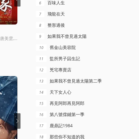
百味人生
6
飛龍在天
7
更新至162集
全262集
整形過後
8
豆腐媽媽
天下女人心
如果我不曾見過太陽
9
方馨,李政穎,石英,唐美雲,雷洪,劉秀雯,硃慧珍,蕭大陸,江淑娜,宋逸民
謝瓊煖,,,洪都拉斯,,,陳仙梅,,,藍葦華,,,囌晏霈,,,曾智希,,,曾子益,,,陳志強,,,郭忠祐,,,李之勤,,,潘奕如,,,範瑞君,,,王耿豪,,,吳鈴山,,,張倩,,,李運慶,,,羅子惟,,,宮美樂,,,王晴,,,於浩威,,,馬國畢,,,張世賢,,,徐千京,,,黃子玲,,,黃靖雅,,,李珮怡,,,吳政澔,,,黃尚禾,,,吳皓陞
黃少祺,連靜雯,陳冠霖,黃玉榮,亮哲,江國賓
舊金山美容院
10
監所男子囚生記
11
兇宅專賣店
12
如果我不曾見過太陽第二季
13
天下女人心
14
再見阿郎再見阿郎
15
第八號儅鋪第一季
16
鹿鼎記1984
17
那些你不知道的我
18