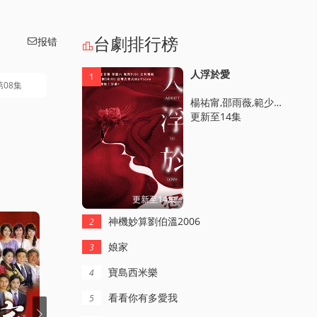
台劇排行榜
报错


人浮於愛
1
第08集
楊祐甯,邵雨薇,範少勛,宋蕓樺,簡嫚書
更新至14集
更新至14集
神機妙算劉伯溫2006
2
娘家
3
寶島西米樂
4
看看你有多愛我
5