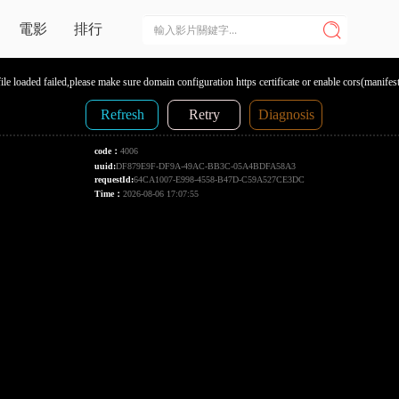
電影
排行
