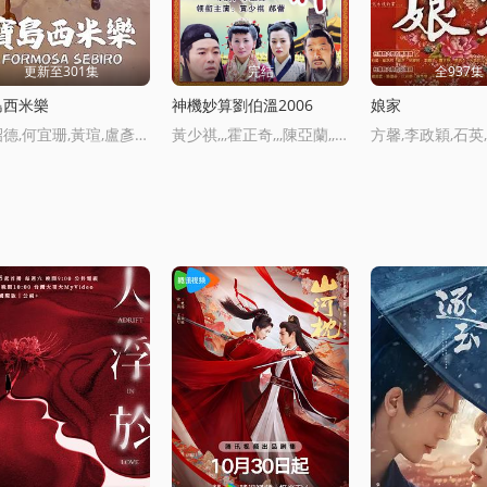
更新至301集
完结
全937集
島西米樂
神機妙算劉伯溫2006
娘家
尹昭德,何宜珊,黃瑄,盧彥澤,陳文山,王盈凱,黃婕菲,蔡祥,馬國賢,孫綻,陳婉婷,王丁築,璟宣,許瀞蔆,張雁名,顔邦智,曹景俊,陳玹宇,李緻,洪淇,劉漢強,張育綺,逸祥,亮曦,王芮希,李祐誠,盧尚恩,李銘叡,黃雋智,張景閎,遊安順,楊子儀
黃少祺,,,霍正奇,,,陳亞蘭,,,簡沛恩,,,楊懷民