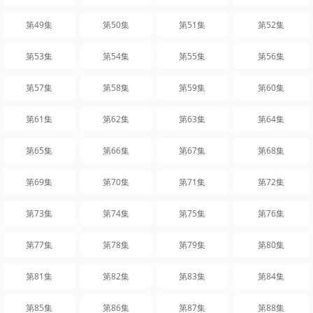
第49集
第50集
第51集
第52集
第53集
第54集
第55集
第56集
第57集
第58集
第59集
第60集
第61集
第62集
第63集
第64集
第65集
第66集
第67集
第68集
第69集
第70集
第71集
第72集
第73集
第74集
第75集
第76集
第77集
第78集
第79集
第80集
第81集
第82集
第83集
第84集
第85集
第86集
第87集
第88集