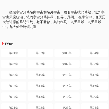
整個宇宙分爲域內宇宙和域外宇宙，兩個宇宙彼此爲敵，域外宇
宙由天魔統治，域內宇宙分爲神界，仙界，凡間。 在宇宙中，像天罸
大陸這樣的凡間位麪，數不勝數，其統稱爲：九天星域。九天星域
中，九大仙帝統領九重
FYun
第01集
第02集
第03集
第04集
第05集
第06集
第07集
第08集
第09集
第10集
第11集
第12集
第13集
第14集
第15集
第16集
第17集
第18集
第19集
第20集
第21集
第22集
第23集
第24集