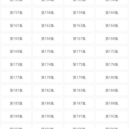
第157集
第158集
第159集
第160集
第161集
第162集
第163集
第164集
第165集
第166集
第167集
第168集
第169集
第170集
第171集
第172集
第173集
第174集
第175集
第176集
第177集
第178集
第179集
第180集
第181集
第182集
第183集
第184集
第185集
第186集
第187集
第188集
第189集
第190集
第191集
第192集