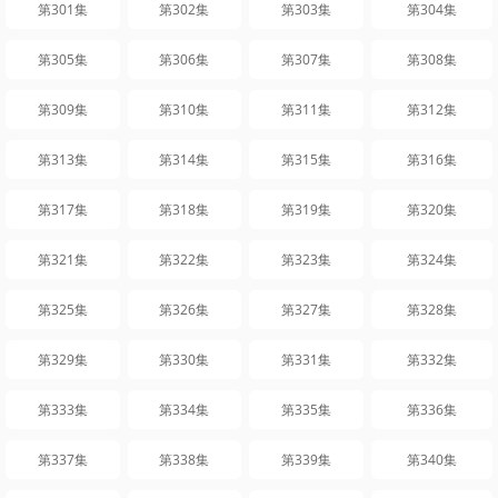
第301集
第302集
第303集
第304集
第305集
第306集
第307集
第308集
第309集
第310集
第311集
第312集
第313集
第314集
第315集
第316集
第317集
第318集
第319集
第320集
第321集
第322集
第323集
第324集
第325集
第326集
第327集
第328集
第329集
第330集
第331集
第332集
第333集
第334集
第335集
第336集
第337集
第338集
第339集
第340集