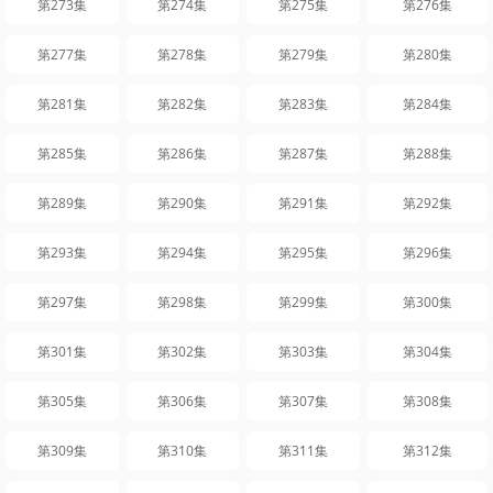
第273集
第274集
第275集
第276集
第277集
第278集
第279集
第280集
第281集
第282集
第283集
第284集
第285集
第286集
第287集
第288集
第289集
第290集
第291集
第292集
第293集
第294集
第295集
第296集
第297集
第298集
第299集
第300集
第301集
第302集
第303集
第304集
第305集
第306集
第307集
第308集
第309集
第310集
第311集
第312集