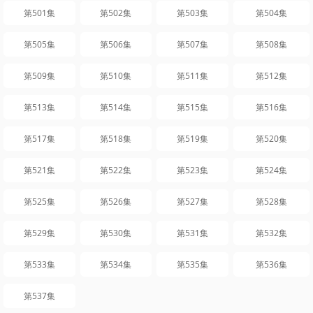
第501集
第502集
第503集
第504集
第505集
第506集
第507集
第508集
第509集
第510集
第511集
第512集
第513集
第514集
第515集
第516集
第517集
第518集
第519集
第520集
第521集
第522集
第523集
第524集
第525集
第526集
第527集
第528集
第529集
第530集
第531集
第532集
第533集
第534集
第535集
第536集
第537集