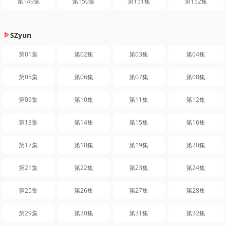
第149集
第150集
第151集
第152集
SZyun
第01集
第02集
第03集
第04集
第05集
第06集
第07集
第08集
第09集
第10集
第11集
第12集
第13集
第14集
第15集
第16集
第17集
第18集
第19集
第20集
第21集
第22集
第23集
第24集
第25集
第26集
第27集
第28集
第29集
第30集
第31集
第32集