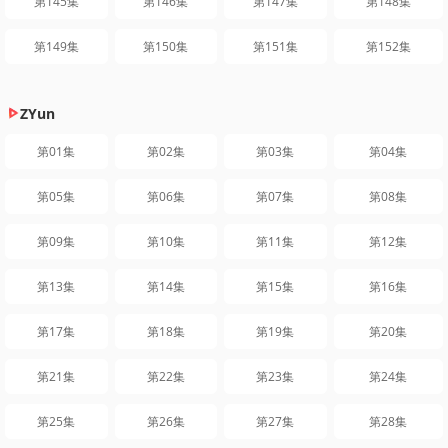
第145集
第146集
第147集
第148集
第149集
第150集
第151集
第152集
ZYun
第01集
第02集
第03集
第04集
第05集
第06集
第07集
第08集
第09集
第10集
第11集
第12集
第13集
第14集
第15集
第16集
第17集
第18集
第19集
第20集
第21集
第22集
第23集
第24集
第25集
第26集
第27集
第28集