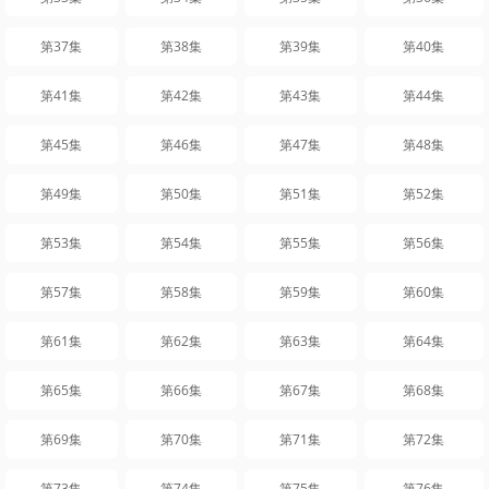
第37集
第38集
第39集
第40集
第41集
第42集
第43集
第44集
第45集
第46集
第47集
第48集
第49集
第50集
第51集
第52集
第53集
第54集
第55集
第56集
第57集
第58集
第59集
第60集
第61集
第62集
第63集
第64集
第65集
第66集
第67集
第68集
第69集
第70集
第71集
第72集
第73集
第74集
第75集
第76集