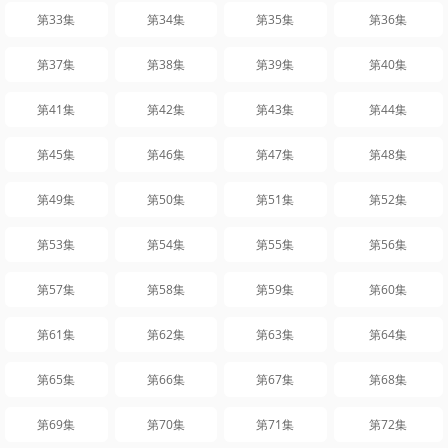
第33集
第34集
第35集
第36集
第37集
第38集
第39集
第40集
第41集
第42集
第43集
第44集
第45集
第46集
第47集
第48集
第49集
第50集
第51集
第52集
第53集
第54集
第55集
第56集
第57集
第58集
第59集
第60集
第61集
第62集
第63集
第64集
第65集
第66集
第67集
第68集
第69集
第70集
第71集
第72集