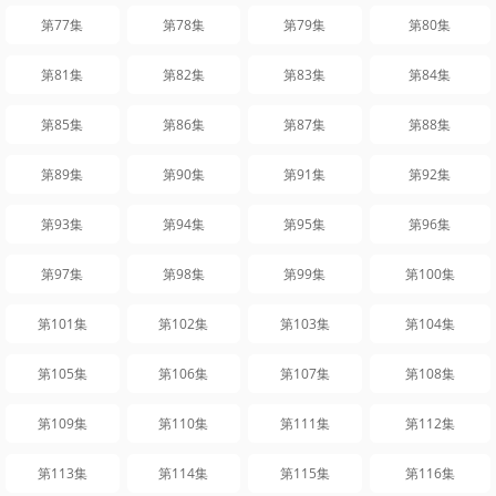
第77集
第78集
第79集
第80集
第81集
第82集
第83集
第84集
第85集
第86集
第87集
第88集
第89集
第90集
第91集
第92集
第93集
第94集
第95集
第96集
第97集
第98集
第99集
第100集
第101集
第102集
第103集
第104集
第105集
第106集
第107集
第108集
第109集
第110集
第111集
第112集
第113集
第114集
第115集
第116集