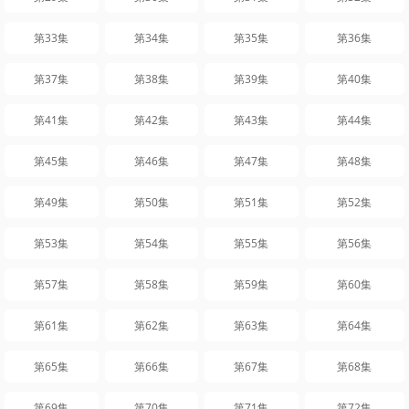
第33集
第34集
第35集
第36集
第37集
第38集
第39集
第40集
第41集
第42集
第43集
第44集
第45集
第46集
第47集
第48集
第49集
第50集
第51集
第52集
第53集
第54集
第55集
第56集
第57集
第58集
第59集
第60集
第61集
第62集
第63集
第64集
第65集
第66集
第67集
第68集
第69集
第70集
第71集
第72集