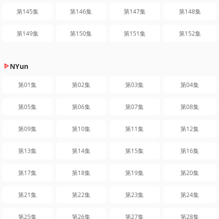
第145集
第146集
第147集
第148集
第149集
第150集
第151集
第152集
NYun
第01集
第02集
第03集
第04集
第05集
第06集
第07集
第08集
第09集
第10集
第11集
第12集
第13集
第14集
第15集
第16集
第17集
第18集
第19集
第20集
第21集
第22集
第23集
第24集
第25集
第26集
第27集
第28集