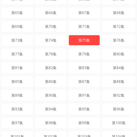
第65集
第66集
第67集
第68集
第69集
第70集
第71集
第72集
第73集
第74集
第75集
第76集
第77集
第78集
第79集
第80集
第81集
第82集
第83集
第84集
第85集
第86集
第87集
第88集
第89集
第90集
第91集
第92集
第93集
第94集
第95集
第96集
第97集
第98集
第99集
第100集
第101集
第102集
第103集
第104集