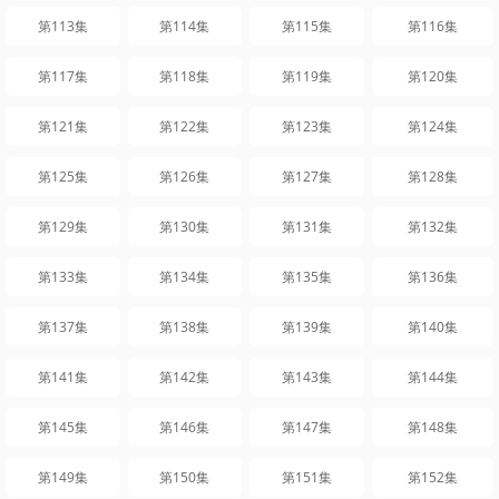
第113集
第114集
第115集
第116集
第117集
第118集
第119集
第120集
第121集
第122集
第123集
第124集
第125集
第126集
第127集
第128集
第129集
第130集
第131集
第132集
第133集
第134集
第135集
第136集
第137集
第138集
第139集
第140集
第141集
第142集
第143集
第144集
第145集
第146集
第147集
第148集
第149集
第150集
第151集
第152集