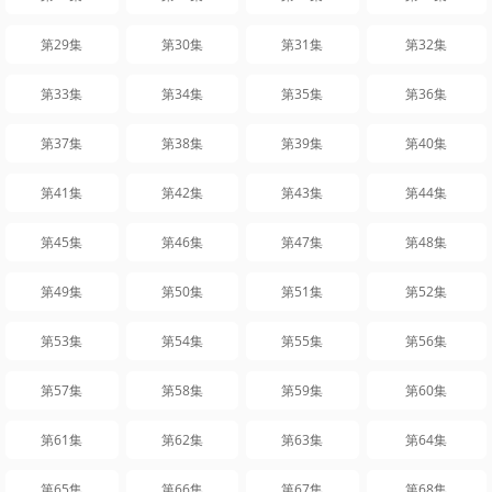
第29集
第30集
第31集
第32集
第33集
第34集
第35集
第36集
第37集
第38集
第39集
第40集
第41集
第42集
第43集
第44集
第45集
第46集
第47集
第48集
第49集
第50集
第51集
第52集
第53集
第54集
第55集
第56集
第57集
第58集
第59集
第60集
第61集
第62集
第63集
第64集
第65集
第66集
第67集
第68集