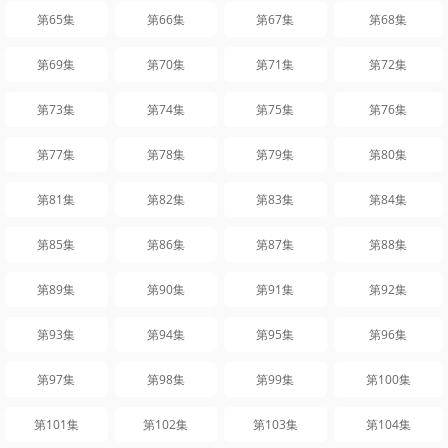
第65集
第66集
第67集
第68集
第69集
第70集
第71集
第72集
第73集
第74集
第75集
第76集
第77集
第78集
第79集
第80集
第81集
第82集
第83集
第84集
第85集
第86集
第87集
第88集
第89集
第90集
第91集
第92集
第93集
第94集
第95集
第96集
第97集
第98集
第99集
第100集
第101集
第102集
第103集
第104集