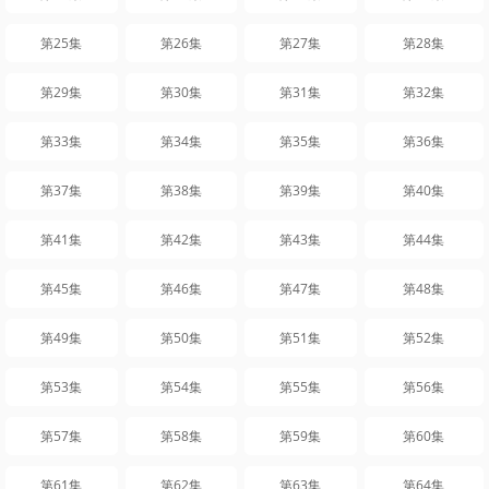
第25集
第26集
第27集
第28集
第29集
第30集
第31集
第32集
第33集
第34集
第35集
第36集
第37集
第38集
第39集
第40集
第41集
第42集
第43集
第44集
第45集
第46集
第47集
第48集
第49集
第50集
第51集
第52集
第53集
第54集
第55集
第56集
第57集
第58集
第59集
第60集
第61集
第62集
第63集
第64集