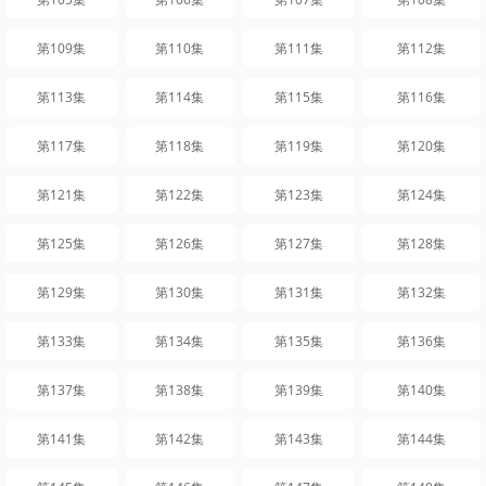
第109集
第110集
第111集
第112集
第113集
第114集
第115集
第116集
第117集
第118集
第119集
第120集
第121集
第122集
第123集
第124集
第125集
第126集
第127集
第128集
第129集
第130集
第131集
第132集
第133集
第134集
第135集
第136集
第137集
第138集
第139集
第140集
第141集
第142集
第143集
第144集