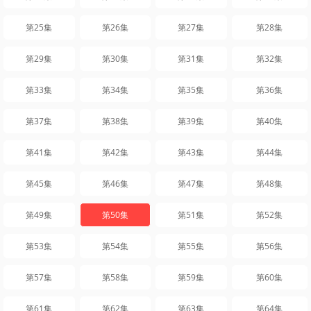
第25集
第26集
第27集
第28集
第29集
第30集
第31集
第32集
第33集
第34集
第35集
第36集
第37集
第38集
第39集
第40集
第41集
第42集
第43集
第44集
第45集
第46集
第47集
第48集
第49集
第50集
第51集
第52集
第53集
第54集
第55集
第56集
第57集
第58集
第59集
第60集
第61集
第62集
第63集
第64集