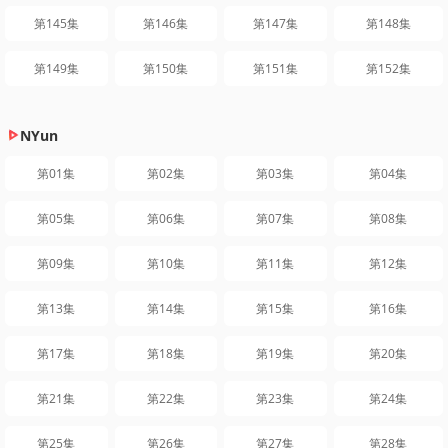
第145集
第146集
第147集
第148集
第149集
第150集
第151集
第152集
NYun
第01集
第02集
第03集
第04集
第05集
第06集
第07集
第08集
第09集
第10集
第11集
第12集
第13集
第14集
第15集
第16集
第17集
第18集
第19集
第20集
第21集
第22集
第23集
第24集
第25集
第26集
第27集
第28集