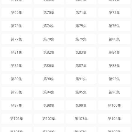
第69集
第70集
第71集
第72集
第73集
第74集
第75集
第76集
第77集
第78集
第79集
第80集
第81集
第82集
第83集
第84集
第85集
第86集
第87集
第88集
第89集
第90集
第91集
第92集
第93集
第94集
第95集
第96集
第97集
第98集
第99集
第100集
第101集
第102集
第103集
第104集
第105集
第106集
第107集
第108集