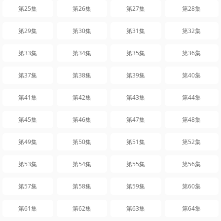
第25集
第26集
第27集
第28集
第29集
第30集
第31集
第32集
第33集
第34集
第35集
第36集
第37集
第38集
第39集
第40集
第41集
第42集
第43集
第44集
第45集
第46集
第47集
第48集
第49集
第50集
第51集
第52集
第53集
第54集
第55集
第56集
第57集
第58集
第59集
第60集
第61集
第62集
第63集
第64集