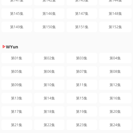
第141集
第142集
第143集
第144集
第145集
第146集
第147集
第148集
第149集
第150集
第151集
第152集
WYun
第01集
第02集
第03集
第04集
第05集
第06集
第07集
第08集
第09集
第10集
第11集
第12集
第13集
第14集
第15集
第16集
第17集
第18集
第19集
第20集
第21集
第22集
第23集
第24集