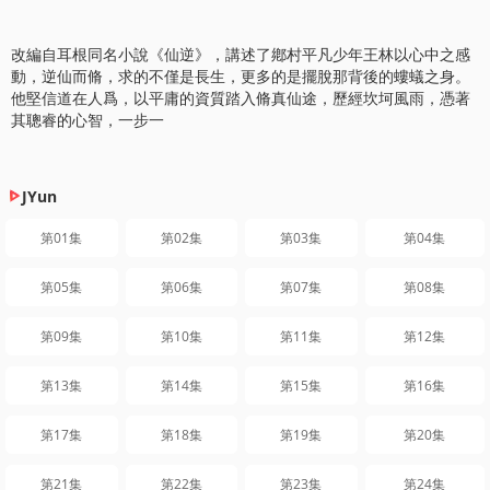
改編自耳根同名小說《仙逆》，講述了鄕村平凡少年王林以心中之感
動，逆仙而脩，求的不僅是長生，更多的是擺脫那背後的螻蟻之身。
他堅信道在人爲，以平庸的資質踏入脩真仙途，歷經坎坷風雨，憑著
其聰睿的心智，一步一
JYun
第01集
第02集
第03集
第04集
第05集
第06集
第07集
第08集
第09集
第10集
第11集
第12集
第13集
第14集
第15集
第16集
第17集
第18集
第19集
第20集
第21集
第22集
第23集
第24集