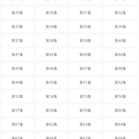
第29集
第30集
第31集
第32集
第33集
第34集
第35集
第36集
第37集
第38集
第39集
第40集
第41集
第42集
第43集
第44集
第45集
第46集
第47集
第48集
第49集
第50集
第51集
第52集
第53集
第54集
第55集
第56集
第57集
第58集
第59集
第60集
第61集
第62集
第63集
第64集
第65集
第66集
第67集
第68集