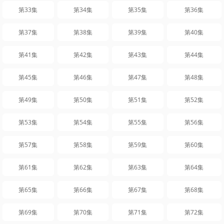
第33集
第34集
第35集
第36集
第37集
第38集
第39集
第40集
第41集
第42集
第43集
第44集
第45集
第46集
第47集
第48集
第49集
第50集
第51集
第52集
第53集
第54集
第55集
第56集
第57集
第58集
第59集
第60集
第61集
第62集
第63集
第64集
第65集
第66集
第67集
第68集
第69集
第70集
第71集
第72集