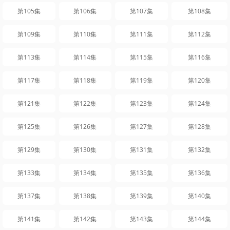
第105集
第106集
第107集
第108集
第109集
第110集
第111集
第112集
第113集
第114集
第115集
第116集
第117集
第118集
第119集
第120集
第121集
第122集
第123集
第124集
第125集
第126集
第127集
第128集
第129集
第130集
第131集
第132集
第133集
第134集
第135集
第136集
第137集
第138集
第139集
第140集
第141集
第142集
第143集
第144集