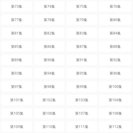
第73集
第74集
第75集
第76集
第77集
第78集
第79集
第80集
第81集
第82集
第83集
第84集
第85集
第86集
第87集
第88集
第89集
第90集
第91集
第92集
第93集
第94集
第95集
第96集
第97集
第98集
第99集
第100集
第101集
第102集
第103集
第104集
第105集
第106集
第107集
第108集
第109集
第110集
第111集
第112集