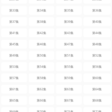
第33集
第34集
第35集
第36集
第37集
第38集
第39集
第40集
第41集
第42集
第43集
第44集
第45集
第46集
第47集
第48集
第49集
第50集
第51集
第52集
第53集
第54集
第55集
第56集
第57集
第58集
第59集
第60集
第61集
第62集
第63集
第64集
第65集
第66集
第67集
第68集
第69集
第70集
第71集
第72集