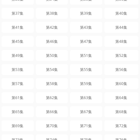
第37集
第38集
第39集
第40集
第41集
第42集
第43集
第44集
第45集
第46集
第47集
第48集
第49集
第50集
第51集
第52集
第53集
第54集
第55集
第56集
第57集
第58集
第59集
第60集
第61集
第62集
第63集
第64集
第65集
第66集
第67集
第68集
第69集
第70集
第71集
第72集
第73集
第74集
第75集
第76集