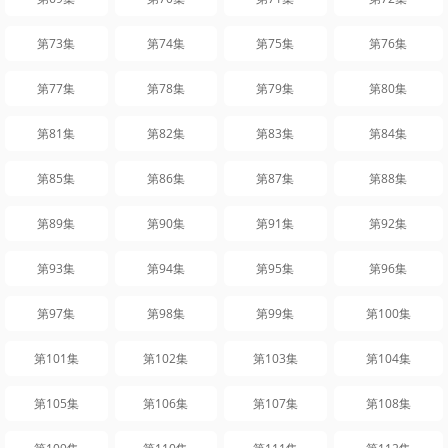
第73集
第74集
第75集
第76集
第77集
第78集
第79集
第80集
第81集
第82集
第83集
第84集
第85集
第86集
第87集
第88集
第89集
第90集
第91集
第92集
第93集
第94集
第95集
第96集
第97集
第98集
第99集
第100集
第101集
第102集
第103集
第104集
第105集
第106集
第107集
第108集