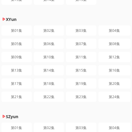
XYun
第01集
第02集
第03集
第04集
第05集
第06集
第07集
第08集
第09集
第10集
第11集
第12集
第13集
第14集
第15集
第16集
第17集
第18集
第19集
第20集
第21集
第22集
第23集
第24集
SZyun
第01集
第02集
第03集
第04集