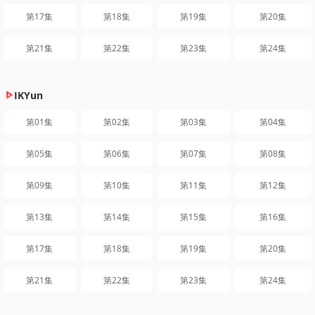
第17集
第18集
第19集
第20集
第21集
第22集
第23集
第24集
IKYun
第01集
第02集
第03集
第04集
第05集
第06集
第07集
第08集
第09集
第10集
第11集
第12集
第13集
第14集
第15集
第16集
第17集
第18集
第19集
第20集
第21集
第22集
第23集
第24集