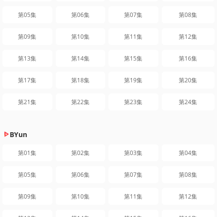
第05集
第06集
第07集
第08集
第09集
第10集
第11集
第12集
第13集
第14集
第15集
第16集
第17集
第18集
第19集
第20集
第21集
第22集
第23集
第24集
BYun
第01集
第02集
第03集
第04集
第05集
第06集
第07集
第08集
第09集
第10集
第11集
第12集