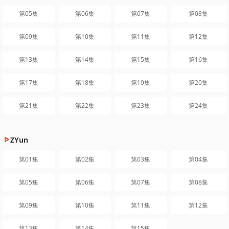
第05集
第06集
第07集
第08集
第09集
第10集
第11集
第12集
第13集
第14集
第15集
第16集
第17集
第18集
第19集
第20集
第21集
第22集
第23集
第24集
ZYun
第01集
第02集
第03集
第04集
第05集
第06集
第07集
第08集
第09集
第10集
第11集
第12集
第13集
第14集
第15集