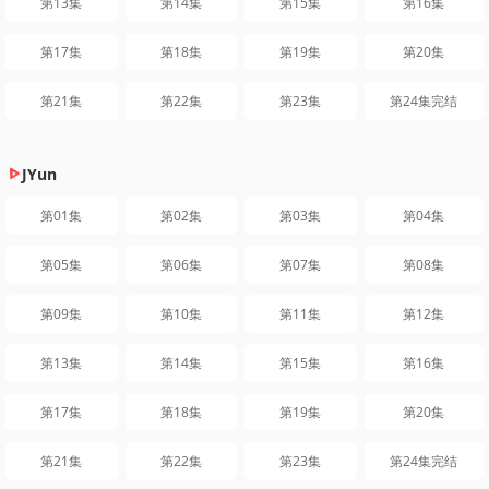
第13集
第14集
第15集
第16集
第17集
第18集
第19集
第20集
第21集
第22集
第23集
第24集完结
JYun
第01集
第02集
第03集
第04集
第05集
第06集
第07集
第08集
第09集
第10集
第11集
第12集
第13集
第14集
第15集
第16集
第17集
第18集
第19集
第20集
第21集
第22集
第23集
第24集完结