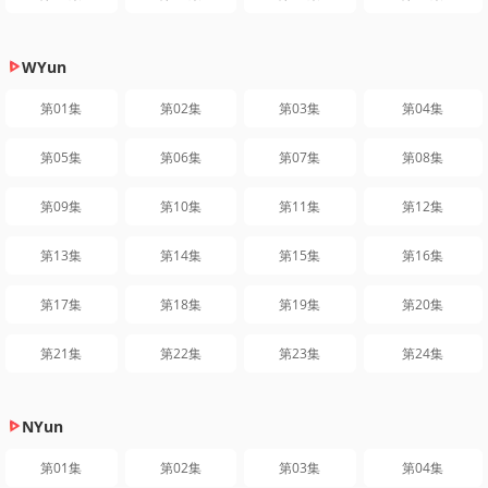
WYun
第01集
第02集
第03集
第04集
第05集
第06集
第07集
第08集
第09集
第10集
第11集
第12集
第13集
第14集
第15集
第16集
第17集
第18集
第19集
第20集
第21集
第22集
第23集
第24集
NYun
第01集
第02集
第03集
第04集