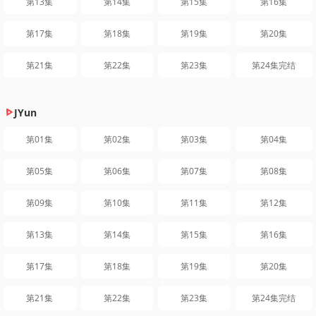
第13集
第14集
第15集
第16集
第17集
第18集
第19集
第20集
第21集
第22集
第23集
第24集完结
JYun
第01集
第02集
第03集
第04集
第05集
第06集
第07集
第08集
第09集
第10集
第11集
第12集
第13集
第14集
第15集
第16集
第17集
第18集
第19集
第20集
第21集
第22集
第23集
第24集完结