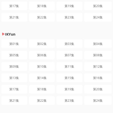
第17集
第18集
第19集
第20集
第21集
第22集
第23集
第24集
IKYun
第01集
第02集
第03集
第04集
第05集
第06集
第07集
第08集
第09集
第10集
第11集
第12集
第13集
第14集
第15集
第16集
第17集
第18集
第19集
第20集
第21集
第22集
第23集
第24集