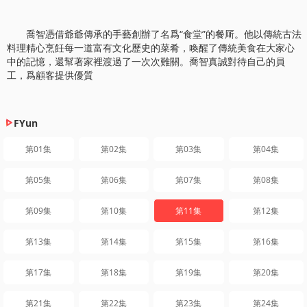
喬智憑借爺爺傳承的手藝創辦了名爲“食堂”的餐厛。他以傳統古法
料理精心烹飪每一道富有文化歷史的菜肴，喚醒了傳統美食在大家心
中的記憶，還幫著家裡渡過了一次次難關。喬智真誠對待自己的員
工，爲顧客提供優質
FYun
第01集
第02集
第03集
第04集
第05集
第06集
第07集
第08集
第09集
第10集
第11集
第12集
第13集
第14集
第15集
第16集
第17集
第18集
第19集
第20集
第21集
第22集
第23集
第24集