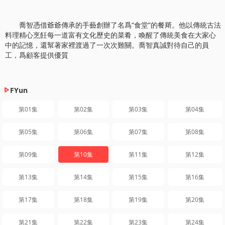
喬智憑借爺爺傳承的手藝創辦了名爲“食堂”的餐厛。他以傳統古法
料理精心烹飪每一道富有文化歷史的菜肴，喚醒了傳統美食在大家心
中的記憶，還幫著家裡渡過了一次次難關。喬智真誠對待自己的員
工，爲顧客提供優質
FYun
第01集
第02集
第03集
第04集
第05集
第06集
第07集
第08集
第09集
第10集
第11集
第12集
第13集
第14集
第15集
第16集
第17集
第18集
第19集
第20集
第21集
第22集
第23集
第24集