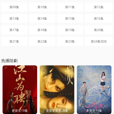
第09集
第10集
第11集
第12集
第13集
第14集
第15集
第16集
第17集
第18集
第19集
第20集
第21集
第22集
第23集
第24集完结
热播陸劇
更新至19集
更新更新至28集
更新至14集