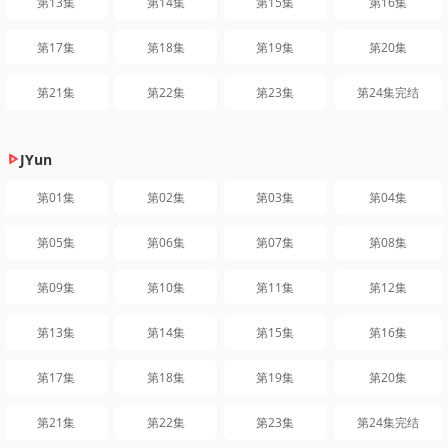
第13集
第14集
第15集
第16集
第17集
第18集
第19集
第20集
第21集
第22集
第23集
第24集完结
JYun
第01集
第02集
第03集
第04集
第05集
第06集
第07集
第08集
第09集
第10集
第11集
第12集
第13集
第14集
第15集
第16集
第17集
第18集
第19集
第20集
第21集
第22集
第23集
第24集完结