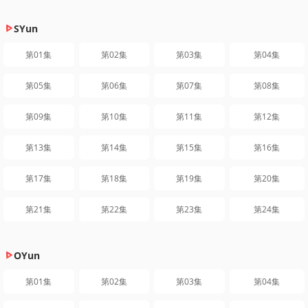
SYun
第01集
第02集
第03集
第04集
第05集
第06集
第07集
第08集
第09集
第10集
第11集
第12集
第13集
第14集
第15集
第16集
第17集
第18集
第19集
第20集
第21集
第22集
第23集
第24集
OYun
第01集
第02集
第03集
第04集