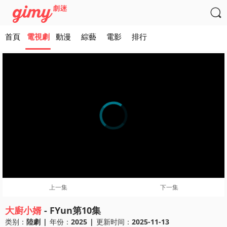

首頁
電視劇
動漫
綜藝
電影
排行
上一集
下一集
大廚小婿
- FYun第10集
类别：
陸劇
|
年份：
2025
|
更新时间：
2025-11-13