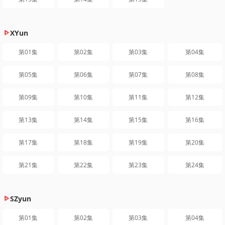
XYun
第01集
第02集
第03集
第04集
第05集
第06集
第07集
第08集
第09集
第10集
第11集
第12集
第13集
第14集
第15集
第16集
第17集
第18集
第19集
第20集
第21集
第22集
第23集
第24集
SZyun
第01集
第02集
第03集
第04集